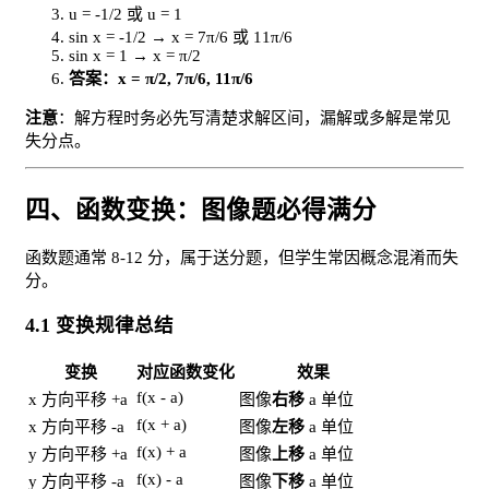
u = -1/2 或 u = 1
sin x = -1/2 → x = 7π/6 或 11π/6
sin x = 1 → x = π/2
答案：x = π/2, 7π/6, 11π/6
注意
：解方程时务必先写清楚求解区间，漏解或多解是常见
失分点。
四、函数变换：图像题必得满分
函数题通常 8-12 分，属于送分题，但学生常因概念混淆而失
分。
4.1 变换规律总结
变换
对应函数变化
效果
f(x - a)
x 方向平移 +a
图像
右移
a 单位
f(x + a)
x 方向平移 -a
图像
左移
a 单位
f(x) + a
y 方向平移 +a
图像
上移
a 单位
f(x) - a
y 方向平移 -a
图像
下移
a 单位