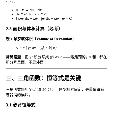
eˣ dx：
u = x → du = dx
dv = eˣ dx → v = eˣ
∫ x·eˣ dx = xeˣ - ∫eˣ dx =
xeˣ - eˣ + C
2.3 面积与体积计算（必考）
绕 x 轴旋转体积（Volume of Revolution）
：
V = π ∫ y² dx （从 a 到 b）
常见错题
：把 y² 积分写成 (∫y dx)² ——
这是错的
，π 和 ² 都在
积分号里面，不是外面。
三、三角函数：恒等式是关键
三角函数每年至少 15-20 分，且题型相对固定，是最值得系
统背诵的模块。
3.1 必背恒等式