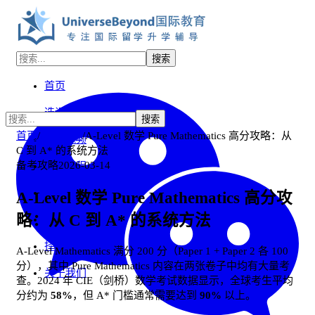
搜索
首页
选课中心
搜索
首页
/
资讯中心
/
A-Level 数学 Pure Mathematics 高分攻略：从
双师视频
C 到 A* 的系统方法
备考攻略
2026-03-14
免费课程
自助习题解答
A-Level 数学 Pure Mathematics 高分攻
略：从 C 到 A* 的系统方法
UB学习社区
择校选科咨询
A-Level Mathematics 满分 200 分（Paper 1 + Paper 2 各 100
分），其中 Pure Mathematics 内容在两张卷子中均有大量考
关于我们
查。2024 年 CIE（剑桥）数学考试数据显示，全球考生平均
分约为
58%
，但 A* 门槛通常需要达到
90%
以上。