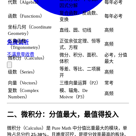
代数（Algebra）
每年必考
因式分解
复合函数、反函数、
函数（Functions）
每年必考
变换
坐标几何（Coordinate
直线、圆、切线
高频
Geometry）
三角函数
正弦余弦定理、恒等
免费试听
高频
（Trigonometry）
式、方程
不满意零收费
微分、积分、面积、
必考，分值
微积分（Calculus）
体积
最大
等差、等比、二项展
级数（Series）
高频
开
向量（Vectors）
三维向量运算（P2）
常考
复数（Complex
模、辐角、De
高频
Numbers）
Moivre（P3）
二、微积分：分值最大，最值得投入
微积分（Calculus）是 Pure Math 中分值比重最大的模块，单
独占总分约
25-30%
，且难度可控，是提分效率最高的板块。