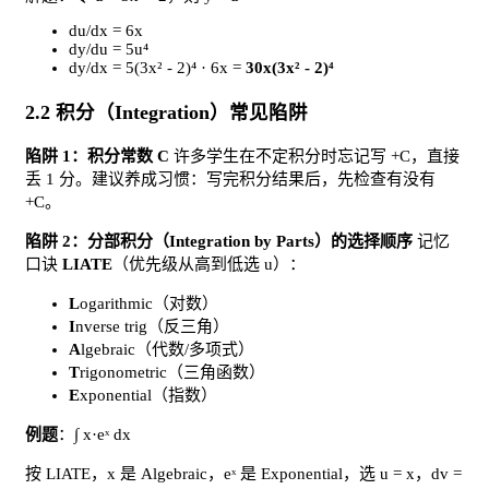
du/dx = 6x
dy/du = 5u⁴
dy/dx = 5(3x² - 2)⁴ · 6x =
30x(3x² - 2)⁴
2.2 积分（Integration）常见陷阱
陷阱 1：积分常数 C
许多学生在不定积分时忘记写 +C，直接
丢 1 分。建议养成习惯：写完积分结果后，先检查有没有
+C。
陷阱 2：分部积分（Integration by Parts）的选择顺序
记忆
口诀
LIATE
（优先级从高到低选 u）：
L
ogarithmic（对数）
I
nverse trig（反三角）
A
lgebraic（代数/多项式）
T
rigonometric（三角函数）
E
xponential（指数）
例题
：∫ x·eˣ dx
按 LIATE，x 是 Algebraic，eˣ 是 Exponential，选 u = x，dv =