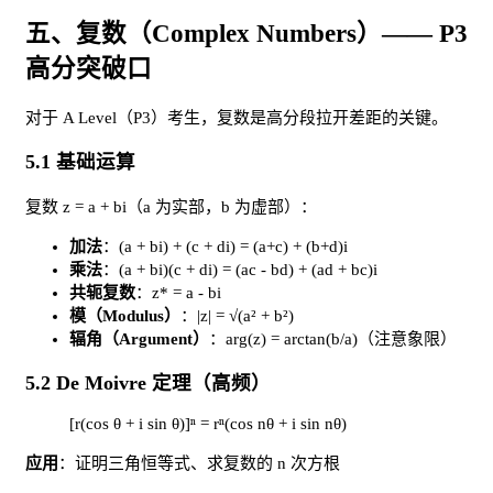
五、复数（Complex Numbers）—— P3
高分突破口
对于 A Level（P3）考生，复数是高分段拉开差距的关键。
5.1 基础运算
复数 z = a + bi（a 为实部，b 为虚部）：
加法
：(a + bi) + (c + di) = (a+c) + (b+d)i
乘法
：(a + bi)(c + di) = (ac - bd) + (ad + bc)i
共轭复数
：z* = a - bi
模（Modulus）
：|z| = √(a² + b²)
辐角（Argument）
：arg(z) = arctan(b/a)（注意象限）
5.2 De Moivre 定理（高频）
[r(cos θ + i sin θ)]ⁿ = rⁿ(cos nθ + i sin nθ)
应用
：证明三角恒等式、求复数的 n 次方根