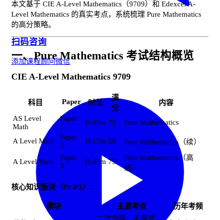
本文基于 CIE A-Level Mathematics（9709）和 Edexcel A-
Level Mathematics 的真实考点，系统梳理 Pure Mathematics
的高分策略。
扫码咨询
一、Pure Mathematics 考试结构概览
添加课程顾问微信
CIE A-Level Mathematics 9709
满
Paper
科目
时长
内容
分
AS Level
Paper
1h45m
75
Pure Mathematics
Math
1
Paper
A Level Math
1h15m
50
Pure Mathematics（续）
2
Paper
Pure Mathematics（高
A Level Math
1h45m
75
3
级）
核心知识板块（P1-P3）
：
模块
主要考点
历年考频
二次方程、不等式、