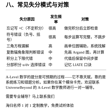
八、常见失分模式与对策
发生频
失分原因
对策
率
忘记写 +C（不定积分）
很高
做完积分后立即检查
符号错误（负号、括
很高
每步运算写完整，不跳步
号）
三角方程漏解
高
画单位圆辅助，系统找解
复数辐角象限判断错误
中
先画 Argand 图，再计算
积分上下限代错
中
代值后保留中间步骤
分部积分 u/dv 选择错误
中
记忆 LIATE 口诀
A-Level 数学的提分是可预期的过程——它不靠天赋，靠的是
系统练习和错题分析。如果你在某个模块卡壳，欢迎联系
UniverseBeyond 的 A-Level 数学教师进行一对一辅导。
需要专业辅导？马上联系我们
海归名师 1 对 1 定制教学，免费试听体验