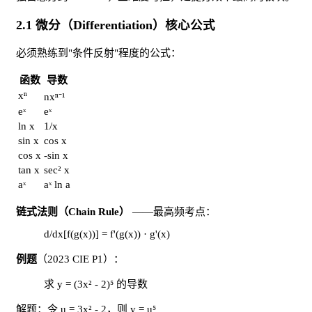
2.1 微分（Differentiation）核心公式
必须熟练到"条件反射"程度的公式：
函数
导数
xⁿ
nxⁿ⁻¹
eˣ
eˣ
ln x
1/x
sin x
cos x
cos x
-sin x
tan x
sec² x
aˣ
aˣ ln a
链式法则（Chain Rule）
——最高频考点：
d/dx[f(g(x))] = f'(g(x)) · g'(x)
例题
（2023 CIE P1）：
求 y = (3x² - 2)⁵ 的导数
解题：令 u = 3x² - 2，则 y = u⁵