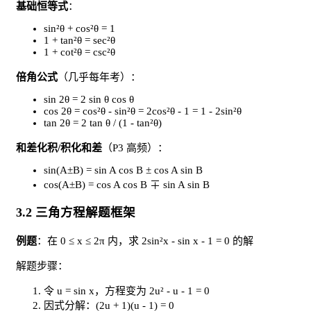
基础恒等式
：
sin²θ + cos²θ = 1
1 + tan²θ = sec²θ
1 + cot²θ = csc²θ
倍角公式
（几乎每年考）：
sin 2θ = 2 sin θ cos θ
cos 2θ = cos²θ - sin²θ = 2cos²θ - 1 = 1 - 2sin²θ
tan 2θ = 2 tan θ / (1 - tan²θ)
和差化积/积化和差
（P3 高频）：
sin(A±B) = sin A cos B ± cos A sin B
cos(A±B) = cos A cos B ∓ sin A sin B
3.2 三角方程解题框架
例题
：在 0 ≤ x ≤ 2π 内，求 2sin²x - sin x - 1 = 0 的解
解题步骤：
令 u = sin x，方程变为 2u² - u - 1 = 0
因式分解：(2u + 1)(u - 1) = 0