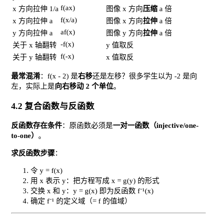
f(ax)
x 方向拉伸 1/a
图像 x 方向
压缩
a 倍
f(x/a)
x 方向拉伸 a
图像 x 方向
拉伸
a 倍
af(x)
y 方向拉伸 a
图像 y 方向
拉伸
a 倍
-f(x)
关于 x 轴翻转
y 值取反
f(-x)
关于 y 轴翻转
x 值取反
最常混淆
：f(x - 2) 是
右移
还是左移？很多学生以为 -2 是向
左，实际上是
向右移动 2 个单位
。
4.2 复合函数与反函数
反函数存在条件
：原函数必须是
一对一函数（injective/one-
to-one）
。
求反函数步骤
：
令 y = f(x)
用 x 表示 y：把方程写成 x = g(y) 的形式
交换 x 和 y：y = g(x) 即为反函数 f⁻¹(x)
确定 f⁻¹ 的定义域（= f 的值域）