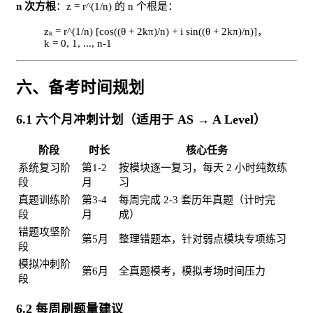
n 次方根
：z = r^(1/n) 的 n 个根是：
zₖ = r^(1/n) [cos((θ + 2kπ)/n) + i sin((θ + 2kπ)/n)]，
k = 0, 1, ..., n-1
六、备考时间规划
6.1 六个月冲刺计划（适用于 AS → A Level）
阶段
时长
核心任务
系统复习阶
第1-2
按模块逐一复习，每天 2 小时纯数练
段
月
习
真题训练阶
第3-4
每周完成 2-3 套历年真题（计时完
段
月
成）
错题攻坚阶
第5月
整理错题本，针对弱点模块专项练习
段
模拟冲刺阶
第6月
全真题模考，模拟考场时间压力
段
6.2 每周刷题量建议