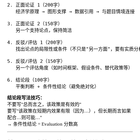
2. 正面论证 1（200字）

   经济学原理 → 图形支撑 → 数据引用 → 与题目情境连接

3. 正面论证 2（150字）

   另一个支持论点，保持简洁

4. 反驳/评估 1（200字）

   找出论点的局限性或条件（不只是"另一方面"，要有实质分析
5. 反驳/评估 2（150字）

   另一个评估角度（如时间框架、假设条件、替代政策等）

6. 结论段（100字）

   平衡判断 + 条件性结论（避免绝对化）
结论段写法技巧：
不要写"总而言之，该政策是有效的"
要写"该政策在短期内效果有限（因为…），但长期而言如果
配合…则可能…"
→ 条件性结论 = Evaluation 分数高