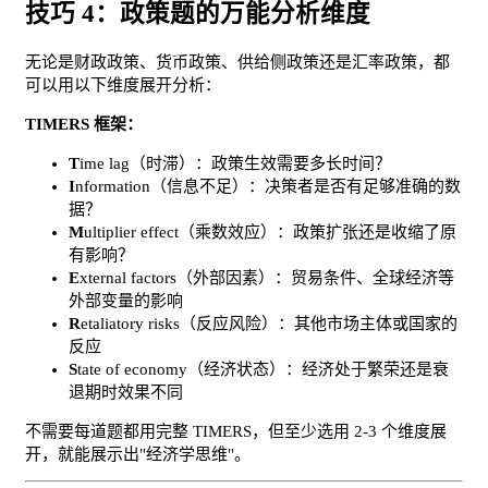
技巧 4：政策题的万能分析维度
无论是财政政策、货币政策、供给侧政策还是汇率政策，都
可以用以下维度展开分析：
TIMERS 框架：
T
ime lag（时滞）：政策生效需要多长时间？
I
nformation（信息不足）：决策者是否有足够准确的数
据？
M
ultiplier effect（乘数效应）：政策扩张还是收缩了原
有影响？
E
xternal factors（外部因素）：贸易条件、全球经济等
外部变量的影响
R
etaliatory risks（反应风险）：其他市场主体或国家的
反应
S
tate of economy（经济状态）：经济处于繁荣还是衰
退期时效果不同
不需要每道题都用完整 TIMERS，但至少选用 2-3 个维度展
开，就能展示出"经济学思维"。