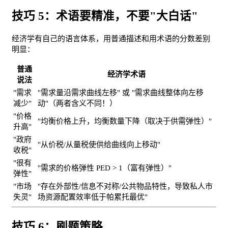
技巧 5：术语要精准，不要"大白话"
经济学有自己的语言体系，用普通描述和用术语的分数差别
明显：
普通
经济学术语
说法
"需求
"需求量沿需求曲线左移" 或 "需求曲线整体向左移
减少"
动"（两者含义不同！）
"价格
"均衡价格上升，均衡数量下降（取决于供需弹性）"
升高"
"政府
"从价税/从量税使供给曲线向上移动"
收税"
"很有
"需求的价格弹性 PED > 1（富有弹性）"
弹性"
"市场
"存在外部性/信息不对称/公共物品特性，导致私人市
失灵"
场资源配置效率低于帕累托最优"
技巧 6：刷题策略