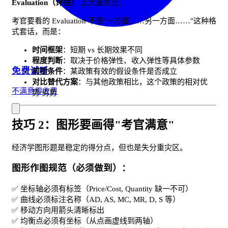
Evaluation（评估）
上大量失分。
考官要看的 Evaluation 不是"一方面……另一方面……"这种格
式套话，而是：
时间框架
：短期 vs 长期效果不同
程度判断
：取决于价格弹性、收入弹性等具体参数
免费试听
前提条件
：某政策有效的假设条件是否成立
对比替代方案
：与其他政策相比，这个政策的相对优
不满意零收费
势/劣势
技巧 2：图形要画得"考官满意"
经济学图形题是稳定的得分点，但也是失分重灾区。
图形作图规范（必须做到）：
✅ 坐标轴必须有标签（Price/Cost, Quantity 缺一不可）
✅ 曲线必须标注名称（AD, AS, MC, MR, D, S 等）
✅ 移动方向用箭头清晰标出
✅ 均衡点必须有坐标（从点画虚线到两轴）