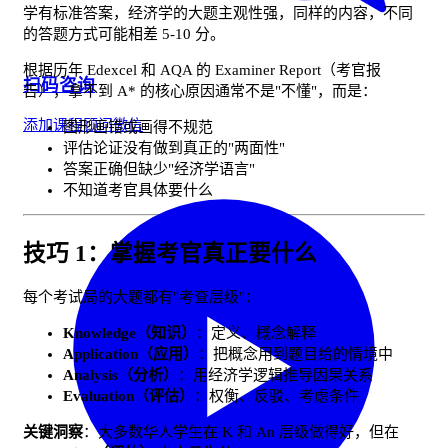
学有标准答案，经济学的大题主观性强，同样的内容，不同
的答题方式可能相差 5-10 分。
根据历年 Edexcel 和 AQA 的 Examiner Report（考官报
扫码咨询
告），拿不到 A* 的核心原因通常不是"不懂"，而是：
添加课程顾问微信
图形画错或画得不规范
评估论证没有做到真正的"两面性"
答案正确但缺少"经济学语言"
不知道考官具体要什么
技巧 1：掌握考官真正要什么
每个考试局的大题都有"考查层级"：
Knowledge（知识）
：定义、概念解释
Application（应用）
：把概念用到题目给的情境中
Analysis（分析）
：用经济学逻辑推导因果关系
Evaluation（评估）
：权衡、反驳、考虑条件
关键洞察
：大多数华人学生在 K 和 An 层级做得好，但在