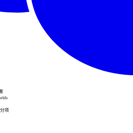
常客
elds
拿分项