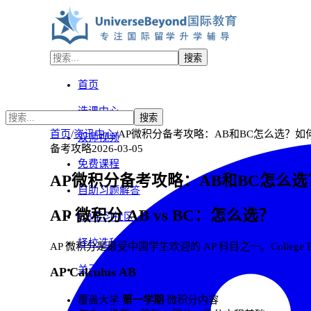
搜索
首页
选课中心
搜索
首页
/
资讯中心
/
AP微积分备考攻略：AB和BC怎么选？如
双师视频
备考攻略
2026-03-05
免费课程
AP微积分备考攻略：AB和BC怎么
自助习题解答
AP 微积分 AB vs BC：怎么选？
UB学习社区
择校选科咨询
AP 微积分是最受中国学生欢迎的 AP 科目之一。College 
关于我们
AP Calculus AB
覆盖大学
第一学期
微积分内容