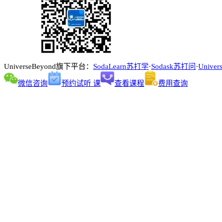
UniverseBeyond旗下平台：
SodaLearn苏打学
·
Sodask苏打问
·
Univer
微信咨询
预约试听 课
查看课程
费用查询