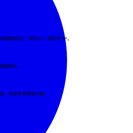
分陷阱和解题技巧，帮你从 C 进阶到 A*。
 的跨越提升。
作规范，帮你拿到理想分数。