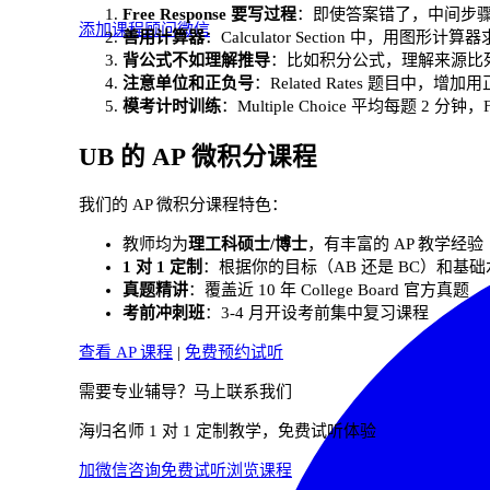
Free Response 要写过程
：即使答案错了，中间步
添加课程顾问微信
善用计算器
：Calculator Section 中，用
背公式不如理解推导
：比如积分公式，理解来源比
注意单位和正负号
：Related Rates 题目中，增
模考计时训练
：Multiple Choice 平均每题 2 分钟，F
UB 的 AP 微积分课程
我们的 AP 微积分课程特色：
教师均为
理工科硕士/博士
，有丰富的 AP 教学经验
1 对 1 定制
：根据你的目标（AB 还是 BC）和基
真题精讲
：覆盖近 10 年 College Board 官方真题
考前冲刺班
：3-4 月开设考前集中复习课程
查看 AP 课程
|
免费预约试听
需要专业辅导？马上联系我们
海归名师 1 对 1 定制教学，免费试听体验
加微信咨询
免费试听
浏览课程